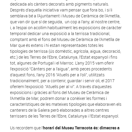
dedicada als cànters decorats amb pigments naturals.
Després d’aquella iniciativa vam pensar que fora bo, i si li
semblava bé a l’Ajuntament i Museu de Ceràmica de l’Ametlla,
que van dir que sí de seguida, un cop a l’any, al nostre centre,
i, a l’espai on acollim habitualment les exposicions de caràcter
temporal dedicar una exposició a la terrissa tradicional,
comptant amb el fons del Museu de Ceràmica de l’Ametlla de
Mar que és extens i hi estan representades totes les
tipologies de terrissa (ús domèstic, agrícola, aigua, decoració,
etc.) de les Terres de l’Ebre, Catalunya, l’Estat espanyol i fins
tot, algunes de Portugal i el Marroc. L’any 2015 vam oferir
l’exposició “Cànters per a l’aigua”, amb peces procedents
d’aquest fons, l’any 2016 “Atuells per a l’oli”, utilitzats
tradicionalment, per a contenir, guardar i servir oli, el 2017
oferíem l’exposició: “Atuells per al vi”. A través d’aquestes
exposicions i gràcies al fons del Museu de Ceràmica de
l’Ametlla de Mar, podrem donar a conèixer les formes i
característiques de les mateixes tipologies que elaboraven els
canterers de la Galera però elaborades a altres centres
terrissers de les Terres de l’Ebre, Catalunya i l’Estat espanyol.
Us recordem que l’
horari del Museu Terracota és: dimecres a