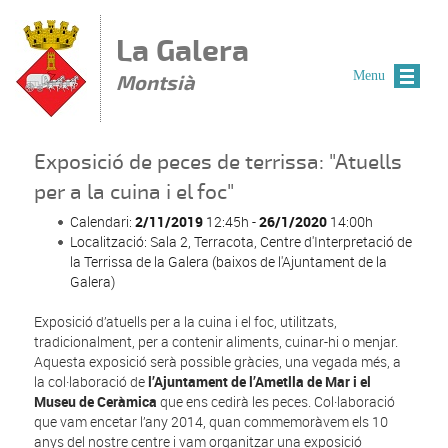
Vés al contingut
La Galera
Menu
Montsià
Exposició de peces de terrissa: "Atuells
per a la cuina i el foc"
Calendari:
2/11/2019
12:45h -
26/1/2020
14:00h
Localització: Sala 2, Terracota, Centre d'Interpretació de
la Terrissa de la Galera (baixos de l'Ajuntament de la
Galera)
Exposició d’atuells per a la cuina i el foc, utilitzats,
tradicionalment, per a contenir aliments, cuinar-hi o menjar.
Aquesta exposició serà possible gràcies, una vegada més, a
la col·laboració de
l’Ajuntament de l’Ametlla de Mar i el
Museu de Ceràmica
que ens cedirà les peces. Col·laboració
que vam encetar l’any 2014, quan commemoràvem els 10
anys del nostre centre i vam organitzar una exposició