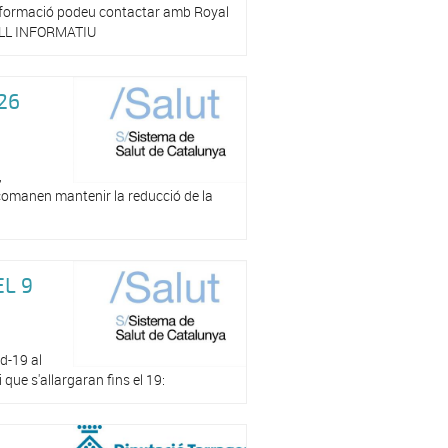
 informació podeu contactar amb Royal
TELL INFORMATIU
26
,
ecomanen mantenir la reducció de la
EL 9
id-19 al
 que s'allargaran fins el 19: