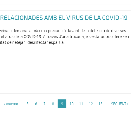
RELACIONADES AMB EL VIRUS DE LA COVID-19
 veïnat i demana la màxima precaució davant de la detecció de diverses
l virus de la COVID-19. A través d'una trucada, els estafadors ofereixen
at de netejar i desinfectar espais a...
‹ anterior
…
5
6
7
8
9
10
11
12
13
…
SEGÜENT ›