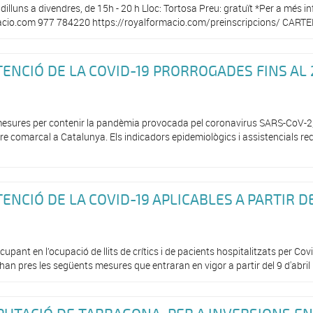
dilluns a divendres, de 15h - 20 h Lloc: Tortosa Preu: gratuït *Per a més
macio.com 977 784220 https://royalformacio.com/preinscripcions/ CAR
ENCIÓ DE LA COVID-19 PRORROGADES FINS AL 
s mesures per contenir la pandèmia provocada pel coronavirus SARS-CoV-2
re comarcal a Catalunya. Els indicadors epidemiològics i assistencials r
ENCIÓ DE LA COVID-19 APLICABLES A PARTIR D
upant en l’ocupació de llits de crítics i de pacients hospitalitzats per Cov
han pres les següents mesures que entraran en vigor a partir del 9 d'abril i