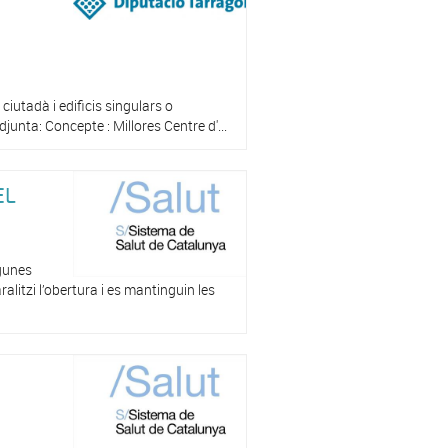
O
iutadà i edificis singulars o
junta: Concepte : Millores Centre d'...
EL
lgunes
alitzi l’obertura i es mantinguin les