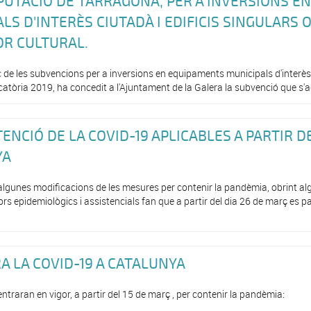
PUTACIÓ DE TARRAGONA, PER A INVERSIONS EN
S D'INTERÈS CIUTADÀ I EDIFICIS SINGULARS 
OR CULTURAL.
 de les subvencions per a inversions en equipaments municipals d'interès c
catòria 2019, ha concedit a l'Ajuntament de la Galera la subvenció que s'ad
ENCIÓ DE LA COVID-19 APLICABLES A PARTIR D
YA
algunes modificacions de les mesures per contenir la pandèmia, obrint a
rs epidemiològics i assistencials fan que a partir del dia 26 de març es par
 LA COVID-19 A CATALUNYA
raran en vigor, a partir del 15 de març , per contenir la pandèmia: