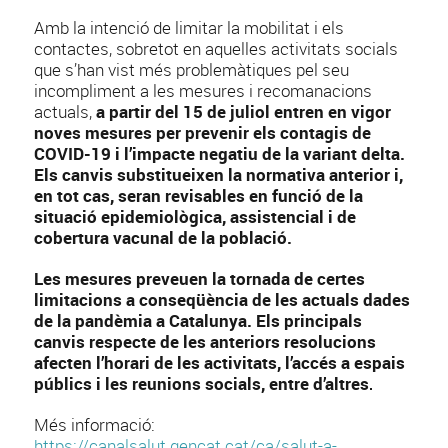
Amb la intenció de limitar la mobilitat i els
contactes, sobretot en aquelles activitats socials
que s’han vist més problemàtiques pel seu
incompliment a les mesures i recomanacions
actuals,
a partir del 15 de juliol entren en vigor
noves mesures per prevenir els contagis de
COVID-19 i l’impacte negatiu de la variant delta.
Els canvis substitueixen la normativa anterior i,
en tot cas, seran revisables en funció de la
situació epidemiològica, assistencial i de
cobertura vacunal de la població.
Les mesures preveuen la tornada de certes
limitacions a conseqüència de les actuals dades
de la pandèmia a Catalunya. Els principals
canvis respecte de les anteriors resolucions
afecten l’horari de les activitats, l’accés a espais
públics i les reunions socials, entre d’altres
.
Més informació:
https://canalsalut.gencat.cat/ca/salut-a-