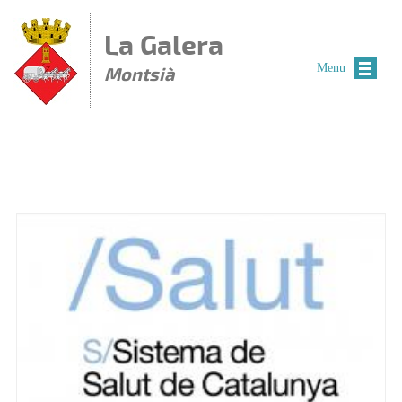
Vés al contingut
La Galera
Menu
Montsià