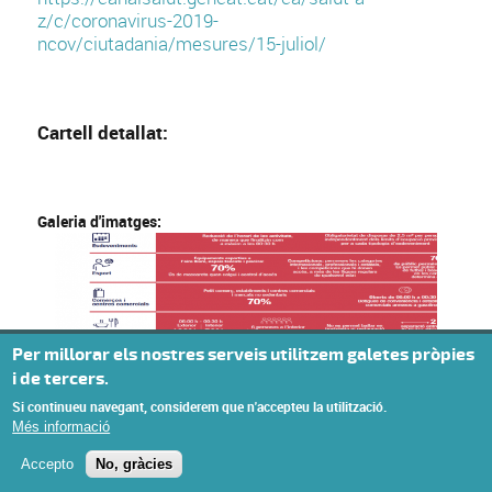
z/c/coronavirus-2019-
ncov/ciutadania/mesures/15-juliol/
Cartell detallat:
Galeria d'imatges:
Per millorar els nostres serveis utilitzem galetes pròpies
i de tercers.
Si continueu navegant, considerem que n'accepteu la utilització.
Més informació
Accepto
No, gràcies
© Missatge de Copyright